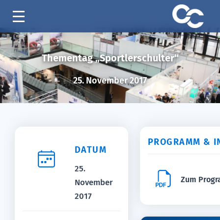
Thementag „Sportlerschulter“
25. November 2017
PROGRAMM & I
DATUM
25.
Zum Prog
November
2017