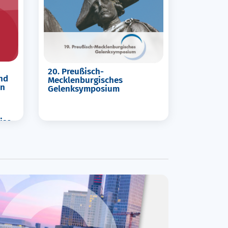
20. Preußisch-
nd
Mecklenburgisches
en
Gelenksymposium
ise