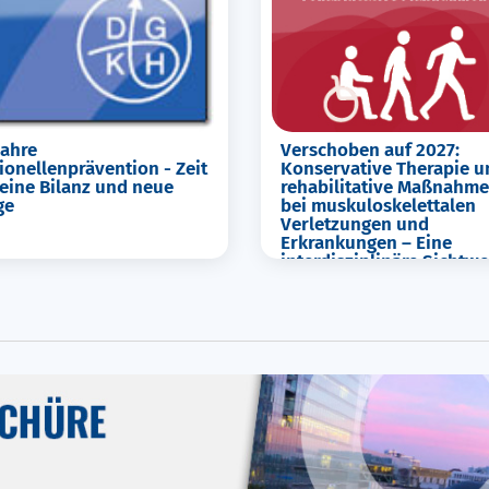
Jahre
Verschoben auf 2027:
ionellenprävention - Zeit
Konservative Therapie u
 eine Bilanz und neue
rehabilitative Maßnahm
ge
bei muskuloskelettalen
Verletzungen und
Erkrankungen – Eine
interdisziplinäre Sichtwe