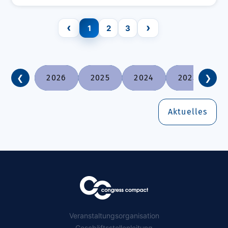
‹
›
1
2
3
❮
❯
2026
2025
2024
2023
2
Aktuelles
Veranstaltungsorganisation
Geschäftsstellenleitung