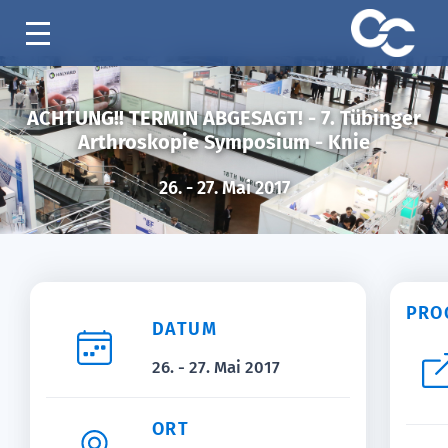
ACHTUNG!! TERMIN ABGESAGT! - 7. Tübinger
Arthroskopie Symposium - Knie
26. - 27. Mai 2017
PRO
DATUM
26. - 27. Mai 2017
ORT