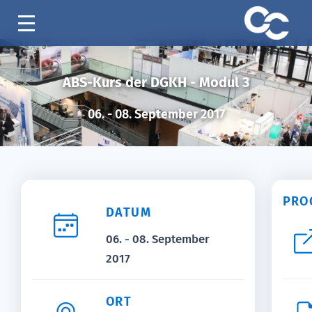
ABS-Kurs der DGKH - Modul 3
06. - 08. September 2017
PRO
DATUM
06. - 08. September
2017
ORT