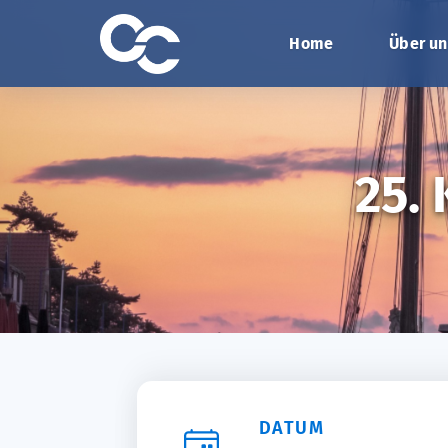
Home
Über un
25.
DATUM