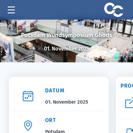
Potsdam Wundsymposium Ghods
01. November 2025
PRO
DATUM
01. November 2025
ORT
Potsdam