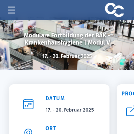
Modulare Fortbildung der BÄK -
Krankenhaushygiene | Modul V
17. - 20. Februar 2025
PRO
DATUM
17. - 20. Februar 2025
ORT