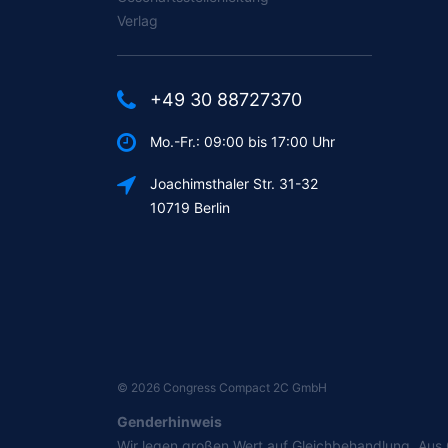
Verlag
+49 30 88727370
Mo.-Fr.: 09:00 bis 17:00 Uhr
Joachimsthaler Str. 31-32
10719 Berlin
©
2026
Congress Compact 2C GmbH
Genderhinweis
Wir legen großen Wert auf Gleichbehandlung. Au