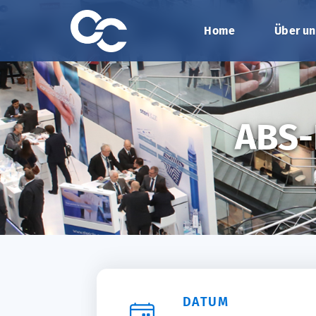
Home
Über un
ABS-
DATUM