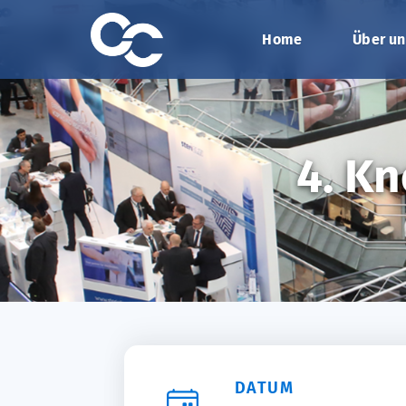
Home
Über un
4. K
DATUM