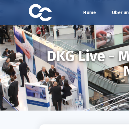
Home
Über un
DKG Live - M