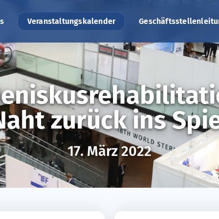
s
Veranstaltungskalender
Geschäftsstellenleit
eniskusrehabilitat
Naht zurück ins Spie
17. März 2022