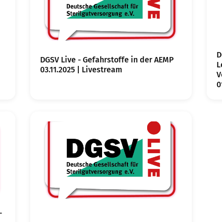
D
DGSV Live - Gefahrstoffe in der AEMP
L
03.11.2025 | Livestream
V
0
-