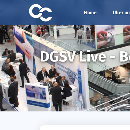
Home
Über un
DGSV Live - B