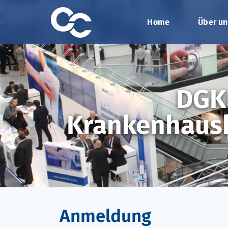
Home
Über un
DGK
Krankenhaush
Anmeldung