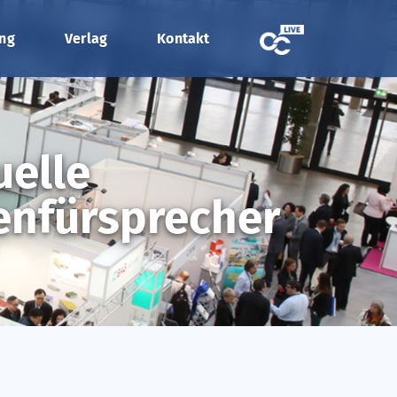
ung
Verlag
Kontakt
elle
enfürsprecher