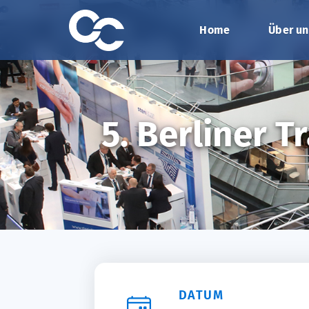
Home
Über un
5. Berliner 
DATUM